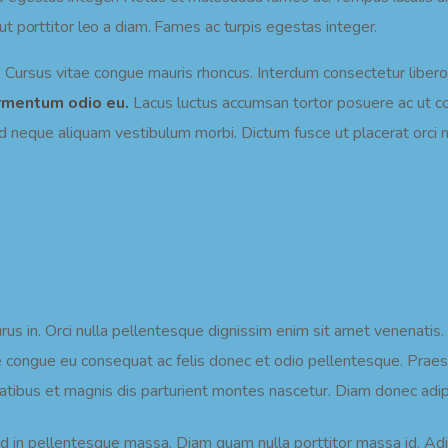
t porttitor leo a diam. Fames ac turpis egestas integer.
. Cursus vitae congue mauris rhoncus. Interdum consectetur libero 
fermentum odio eu.
Lacus luctus accumsan tortor posuere ac ut co
d neque aliquam vestibulum morbi. Dictum fusce ut placerat orci nu
urus in. Orci nulla pellentesque dignissim enim sit amet venenatis
e congue eu consequat ac felis donec et odio pellentesque. Praes
atibus et magnis dis parturient montes nascetur. Diam donec adipis
od in pellentesque massa. Diam quam nulla porttitor massa id. Ad