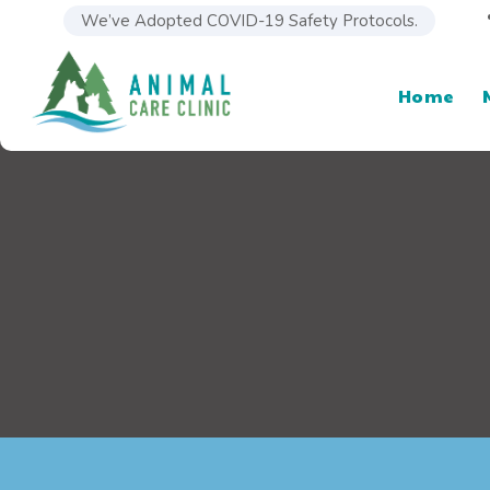
We’ve Adopted COVID-19 Safety Protocols.
Home