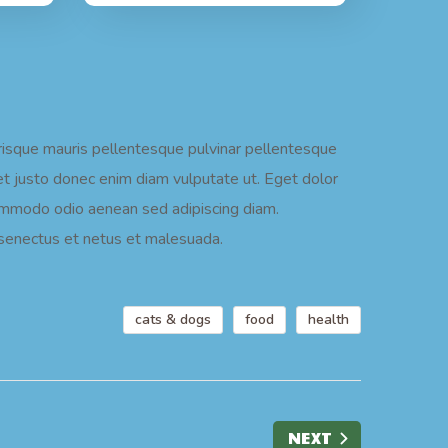
erisque mauris pellentesque pulvinar pellentesque
et justo donec enim diam vulputate ut. Eget dolor
commodo odio aenean sed adipiscing diam.
e senectus et netus et malesuada.
cats & dogs
food
health
NEXT