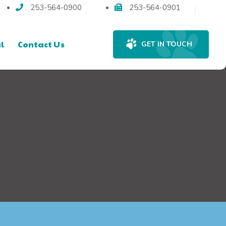
253-564-0900
253-564-0901
l
Contact Us
GET IN TOUCH