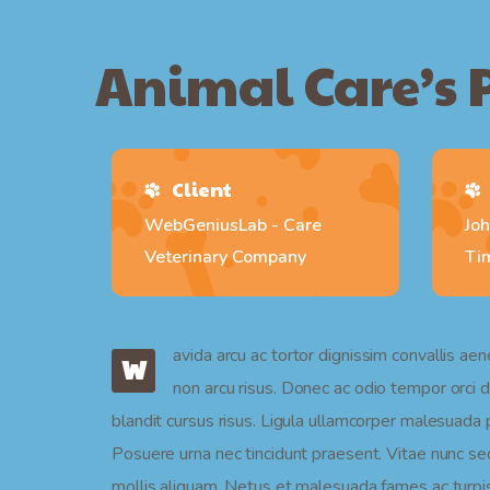
Animal Care’s 
Client
WebGeniusLab - Care
Joh
Veterinary Company
Ti
avida arcu ac tortor dignissim convallis ae
W
non arcu risus. Donec ac odio tempor orci da
blandit cursus risus. Ligula ullamcorper malesuada pr
Posuere urna nec tincidunt praesent. Vitae nunc se
mollis aliquam. Netus et malesuada fames ac turpis