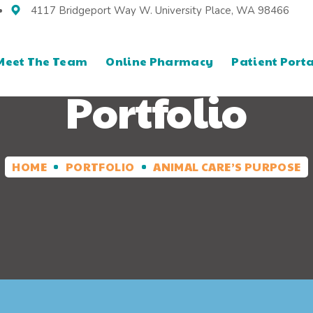
4117 Bridgeport Way W. University Place, WA 98466
Meet The Team
Online Pharmacy
Patient Porta
Portfolio
HOME
PORTFOLIO
ANIMAL CARE’S PURPOSE