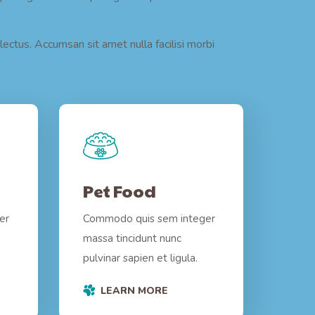
ectus. Accumsan sit amet nulla facilisi morbi
Pet Food
er
Commodo quis sem integer
massa tincidunt nunc
pulvinar sapien et ligula.
LEARN MORE