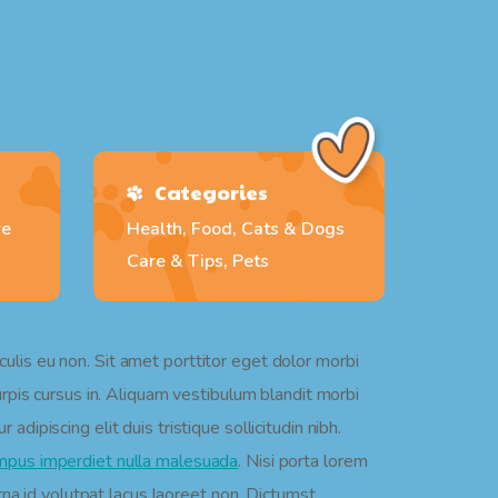
Categories
re
Health, Food, Cats & Dogs
Care & Tips, Pets
culis eu non. Sit amet porttitor eget dolor morbi
turpis cursus in. Aliquam vestibulum blandit morbi
dipiscing elit duis tristique sollicitudin nibh.
empus imperdiet nulla malesuada
. Nisi porta lorem
na id volutpat lacus laoreet non. Dictumst