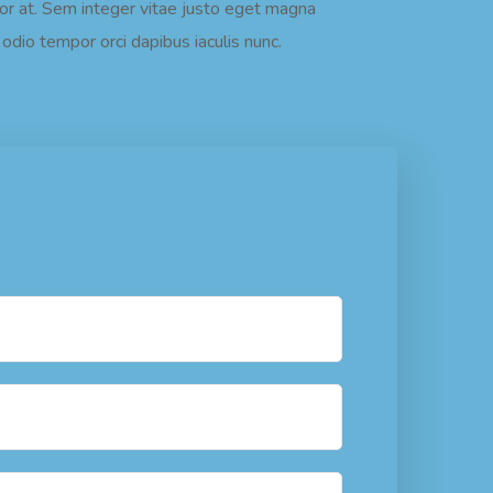
rtor at. Sem integer vitae justo eget magna
odio tempor orci dapibus iaculis nunc.