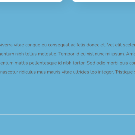
verra vitae congue eu consequat ac felis donec et. Vel elit scel
ementum nibh tellus molestie. Tempor id eu nisl nunc mi ipsum. Am
mentum mattis pellentesque id nibh tortor. Sed odio morbi quis 
ascetur ridiculus mus mauris vitae ultricies leo integer. Tristiqu