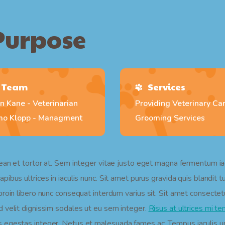
Purpose
Team
Services
n Kane - Veterinarian
Providing Veterinary Ca
mo Klopp - Managment
Grooming Services
nean et tortor at. Sem integer vitae justo eget magna fermentum ia
pibus ultrices in iaculis nunc. Sit amet purus gravida quis blandit 
oin libero nunc consequat interdum varius sit. Sit amet consectetur a
d velit dignissim sodales ut eu sem integer.
Risus at ultrices mi t
 egestas integer. Netus et malesuada fames ac. Tempus iaculis ur