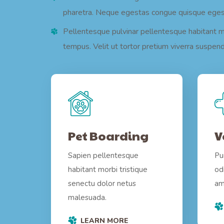
pharetra. Neque egestas congue quisque egest
Pellentesque pulvinar pellentesque habitant mor
tempus. Velit ut tortor pretium viverra suspend
Pet Boarding
V
Sapien pellentesque
Pu
habitant morbi tristique
od
senectu dolor netus
am
malesuada.
LEARN MORE