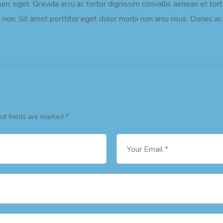
nunc eget. Gravida arcu ac tortor dignissim convallis aenean et to
 non. Sit amet porttitor eget dolor morbi non arcu risus. Donec ac 
ed fields are marked
*