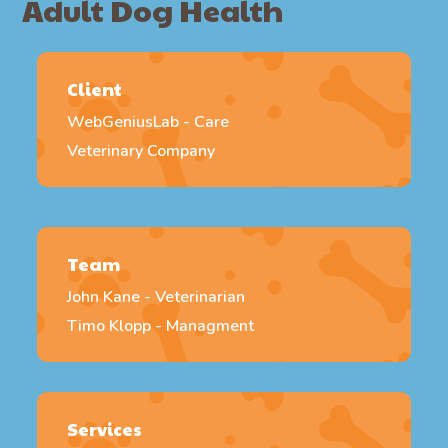
Adult Dog Health
Client
WebGeniusLab - Care
Veterinary Company
Team
John Kane - Veterinarian
Timo Klopp - Managment
Services