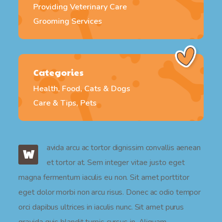
Providing Veterinary Care
Grooming Services
Categories
Health, Food, Cats & Dogs
Care & Tips, Pets
avida arcu ac tortor dignissim convallis aenean
W
et tortor at. Sem integer vitae justo eget
magna fermentum iaculis eu non. Sit amet porttitor
eget dolor morbi non arcu risus. Donec ac odio tempor
orci dapibus ultrices in iaculis nunc. Sit amet purus