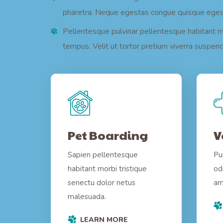
pharetra. Neque egestas congue quisque egest
Pellentesque pulvinar pellentesque habitant mor
tempus. Velit ut tortor pretium viverra suspend
Pet Boarding
V
Sapien pellentesque
Pu
habitant morbi tristique
od
senectu dolor netus
am
malesuada.
LEARN MORE