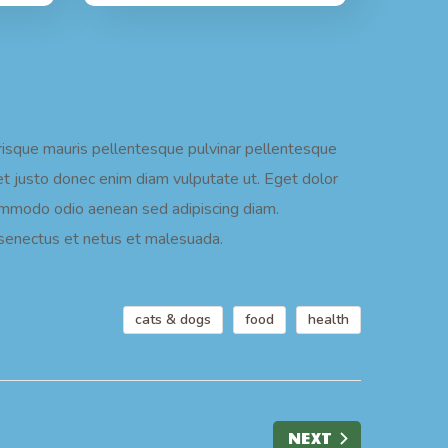
erisque mauris pellentesque pulvinar pellentesque
et justo donec enim diam vulputate ut. Eget dolor
commodo odio aenean sed adipiscing diam.
e senectus et netus et malesuada.
cats & dogs
food
health
NEXT