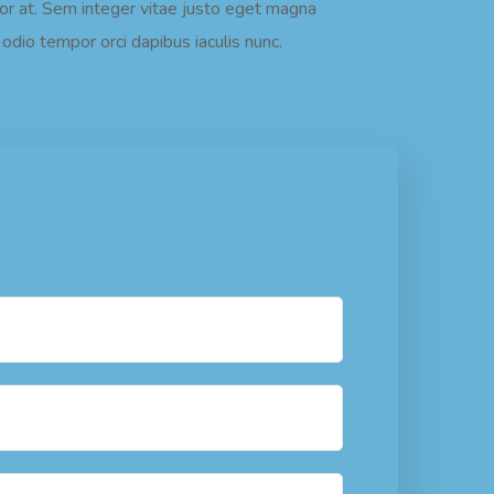
rtor at. Sem integer vitae justo eget magna
odio tempor orci dapibus iaculis nunc.