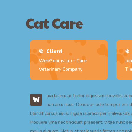
Cat Care
Client
WebGeniusLab - Care
Joh
Veterinary Company
Ti
avida arcu ac tortor dignissim convallis ae
W
non arcu risus. Donec ac odio tempor orci da
blandit cursus risus. Ligula ullamcorper malesuada pr
Posuere urna nec tincidunt praesent. Vitae nunc se
mollis aliquam. Netus et malesuada fames ac turpis