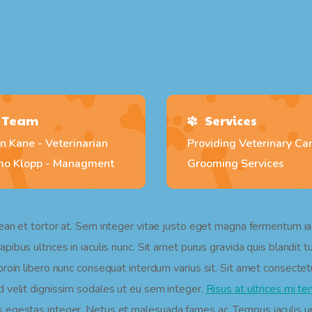
Team
Services
n Kane - Veterinarian
Providing Veterinary Ca
mo Klopp - Managment
Grooming Services
nean et tortor at. Sem integer vitae justo eget magna fermentum ia
pibus ultrices in iaculis nunc. Sit amet purus gravida quis blandit 
oin libero nunc consequat interdum varius sit. Sit amet consectetur a
d velit dignissim sodales ut eu sem integer.
Risus at ultrices mi t
 egestas integer. Netus et malesuada fames ac. Tempus iaculis ur