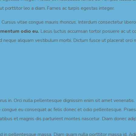
t porttitor leo a diam. Fames ac turpis egestas integer.
. Cursus vitae congue mauris rhoncus. Interdum consectetur libero 
fermentum odio eu.
Lacus luctus accumsan tortor posuere ac ut co
d neque aliquam vestibulum morbi. Dictum fusce ut placerat orci nu
urus in. Orci nulla pellentesque dignissim enim sit amet venenatis
e congue eu consequat ac felis donec et odio pellentesque. Praes
atibus et magnis dis parturient montes nascetur. Diam donec adipis
od in pellentesque massa. Diam quam nulla porttitor massa id. Ad