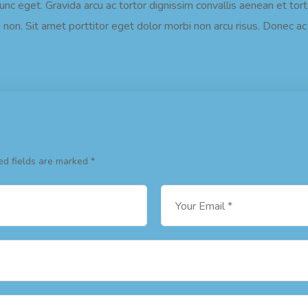
nunc eget. Gravida arcu ac tortor dignissim convallis aenean et to
 non. Sit amet porttitor eget dolor morbi non arcu risus. Donec ac 
ed fields are marked
*