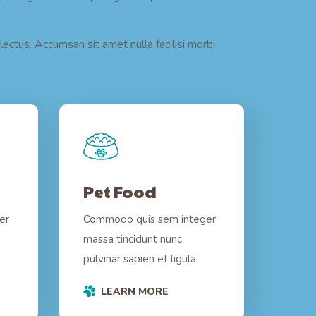
ectus. Accumsan sit amet nulla facilisi morbi
Pet Food
er
Commodo quis sem integer
massa tincidunt nunc
pulvinar sapien et ligula.
LEARN MORE