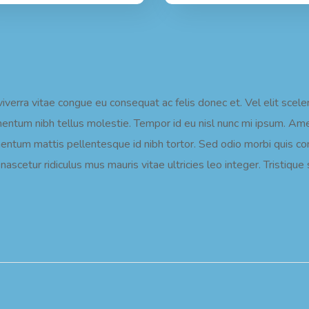
verra vitae congue eu consequat ac felis donec et. Vel elit scel
ementum nibh tellus molestie. Tempor id eu nisl nunc mi ipsum. Am
mentum mattis pellentesque id nibh tortor. Sed odio morbi quis 
ascetur ridiculus mus mauris vitae ultricies leo integer. Tristiqu