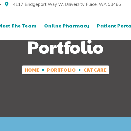
4117 Bridgeport Way W. University Place, WA 98466
Meet The Team
Online Pharmacy
Patient Porta
Portfolio
HOME
PORTFOLIO
CAT CARE