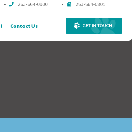
253-564-0900
253-564-0901
l
Contact Us
GET IN TOUCH