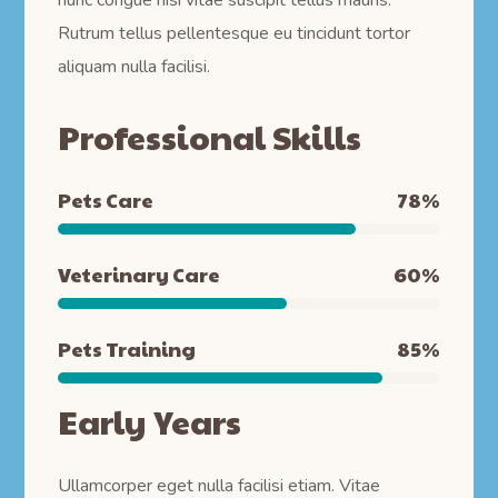
nunc congue nisi vitae suscipit tellus mauris.
Rutrum tellus pellentesque eu tincidunt tortor
aliquam nulla facilisi.
Professional Skills
Pets Care
78
%
Veterinary Care
60
%
Pets Training
85
%
Early Years
Ullamcorper eget nulla facilisi etiam. Vitae