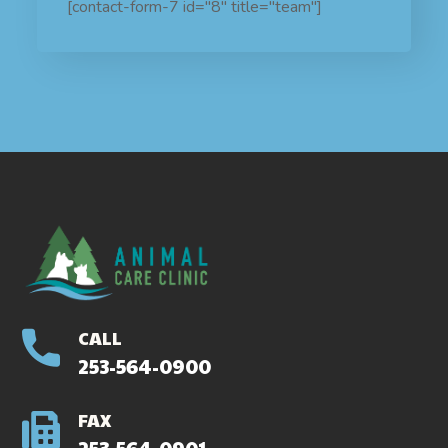
[contact-form-7 id="8" title="team"]
CALL
253-564-0900
FAX