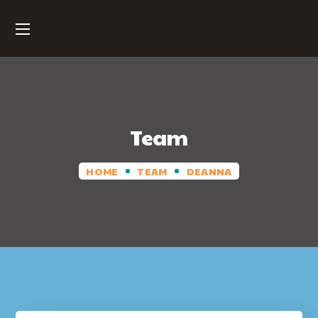
Team
HOME
TEAM
DEANNA