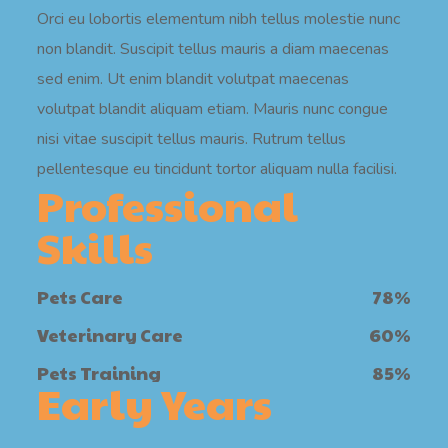
Orci eu lobortis elementum nibh tellus molestie nunc
non blandit. Suscipit tellus mauris a diam maecenas
sed enim. Ut enim blandit volutpat maecenas
volutpat blandit aliquam etiam. Mauris nunc congue
nisi vitae suscipit tellus mauris. Rutrum tellus
pellentesque eu tincidunt tortor aliquam nulla facilisi.
Professional
Skills
Pets Care
78
%
Veterinary Care
60
%
Pets Training
85
%
Early Years