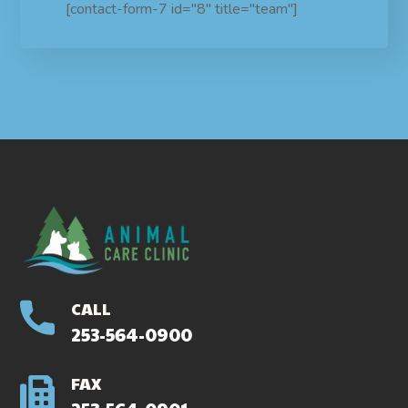
[contact-form-7 id="8" title="team"]
CALL
253-564-0900
FAX