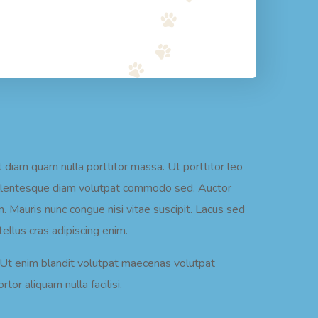
 diam quam nulla porttitor massa. Ut porttitor leo
 pellentesque diam volutpat commodo sed. Auctor
in. Mauris nunc congue nisi vitae suscipit. Lacus sed
tellus cras adipiscing enim.
. Ut enim blandit volutpat maecenas volutpat
tor aliquam nulla facilisi.