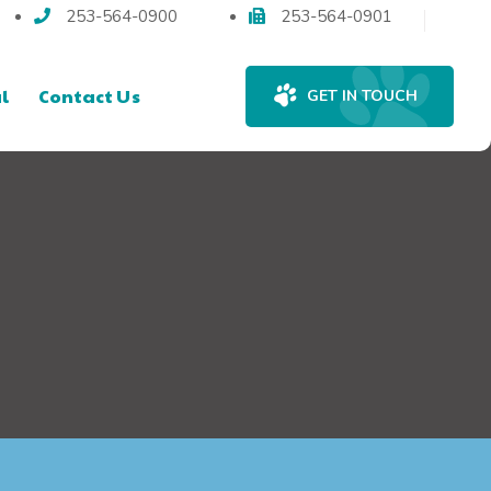
253-564-0900
253-564-0901
l
Contact Us
GET IN TOUCH