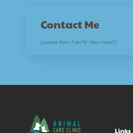
Contact Me
[contact-form-7 id="8" title="team"]
Links