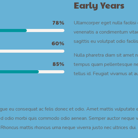
Early Years
78
%
Ullamcorper eget nulla facilisi
venenatis a condimentum vitae
sagittis eu volutpat odio facili
60
%
Nulla pharetra diam sit amet 
85
%
tempus quam pellentesque nec 
tellus id. Feugiat vivamus at 
ongue eu consequat ac felis donec et odio. Amet mattis vulputate en
sis sed odio morbi quis commodo odio aenean. Semper auctor nequ
Rhoncus mattis rhoncus urna neque viverra justo nec ultrices dui.