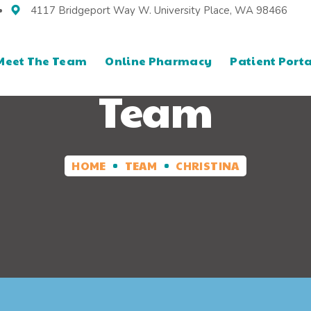
4117 Bridgeport Way W. University Place, WA 98466
Meet The Team
Online Pharmacy
Patient Porta
Team
HOME
TEAM
CHRISTINA