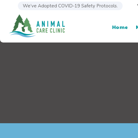
We’ve Adopted COVID-19 Safety Protocols.
Home